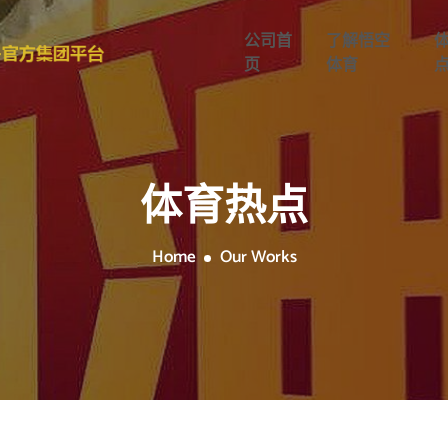
公司首
了解悟空
页
体育
体育热点
Home
Our Works