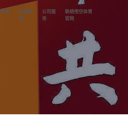
体育热
体育明
公司服
联络悟空体育
点
星
务
官网